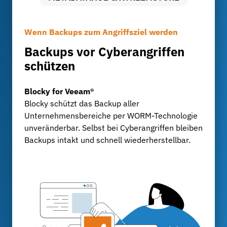
Wenn Backups zum Angriffsziel werden
Datensicherheit ohne Kompromisse
Langzeitarchivierung mit voller Kontrolle
Backups vor Cyberangriffen
Revisionssichere Archivierung
Aufbewahrung großer
schützen
mit FileLock
Datenmengen
Blocky for Veeam®
FileLock
MetadataHub & XtreemStore
Blocky schützt das Backup aller
FileLock sorgt für unveränderbare,
Für Entwicklungsabteilungen und Testzentren,
Unternehmensbereiche per WORM-Technologie
nachvollziehbare Archivierung sensibler
die täglich Milliarden Datensätze erzeugen:
unveränderbar. Selbst bei Cyberangriffen bleiben
Unternehmensdaten, KPMG-zertifiziert und
XtreemStore bietet ein skalierbares
Backups intakt und schnell wiederherstellbar.
konform mit GoBD, ISO- und IATF-Vorgaben.
Langzeitarchiv, während MetadataHub für
Transparenz, Indexierung und schnelle Suche
sorgt.