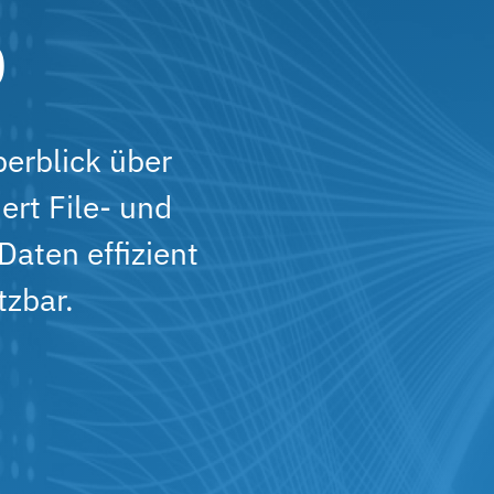
b
erblick über
ert File- und
aten effizient
tzbar.