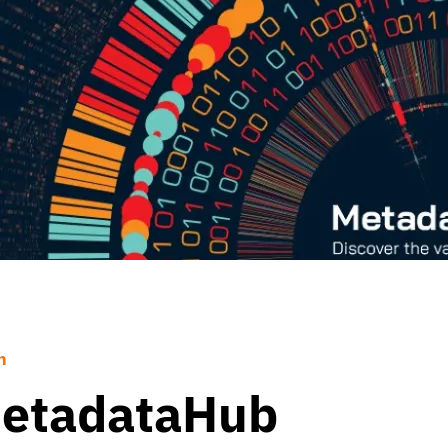
n
 MetadataHub