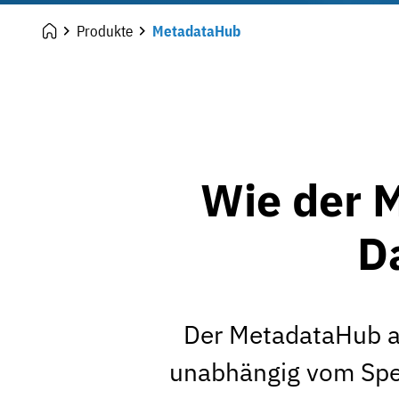
Produkte
MetadataHub
Wie der 
D
Der MetadataHub an
unabhängig vom Speic