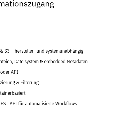
rmationszugang
& S3 – hersteller- und systemunabhängig
Dateien, Dateisystem & embedded Metadaten
I oder API
izierung & Filterung
tainerbasiert
REST API für automatisierte Workflows